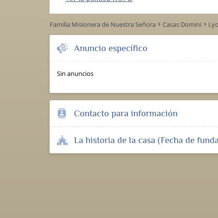
Familia Misionera de Nuestra Señora
Casas Domini
Ly
keyboard_arrow_right
keyboard_arrow_right
Anuncio específico
Sin anuncios
Contacto para información
contacts
La historia de la casa (Fecha de funda