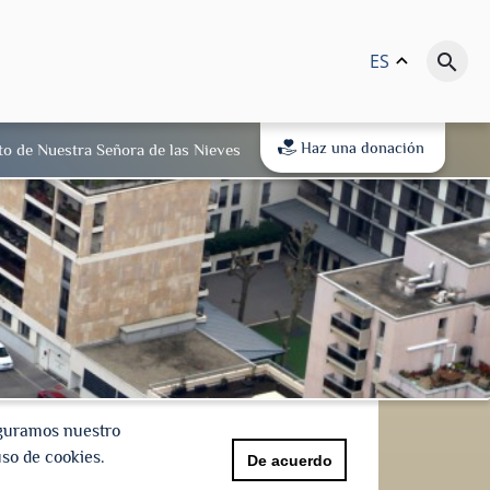
ES
keyboard_arrow_up
search
Haz una donación
to de Nuestra Señora de las Nieves
eguramos nuestro
uso de cookies.
De acuerdo