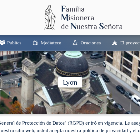
F
amilia
M
isionera
N
S
de
uestra
eñora
Publics
Mediateca
Oraciones
El proyec
Lyon
General de Protección de Datos" (RGPD) entró en vigencia. Le as
uestro sitio web, usted acepta nuestra política de privacidad y el 