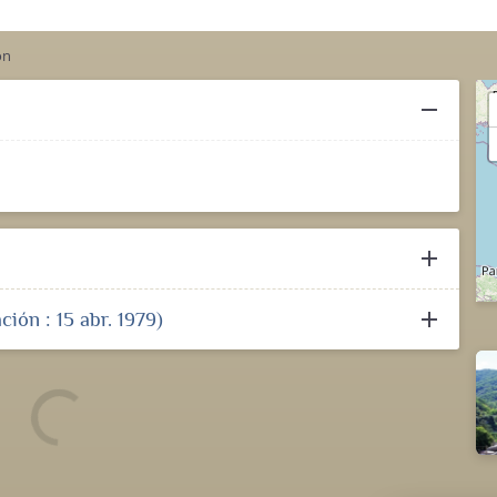
on
remove
add
add
ción : 15 abr. 1979)