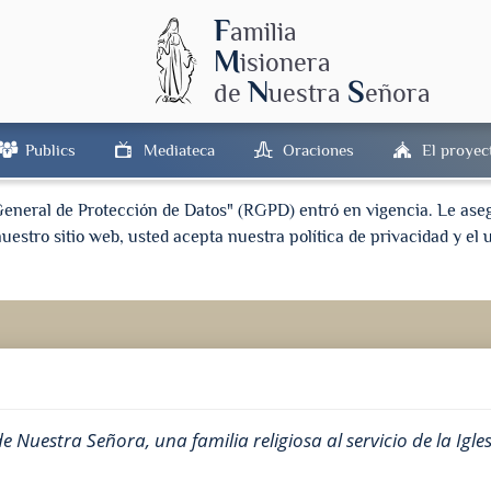
F
amilia
M
isionera
N
S
de
uestra
eñora
Publics
Mediateca
Oraciones
El proyec
General de Protección de Datos" (RGPD) entró en vigencia. Le as
uestro sitio web, usted acepta nuestra política de privacidad y el 
 Nuestra Señora, una familia religiosa al servicio de la Igle