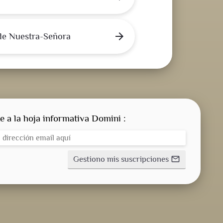
arrow_forward
de Nuestra-Señora
e a la hoja informativa Domini :
Gestiono mis suscripciones
mail_outline