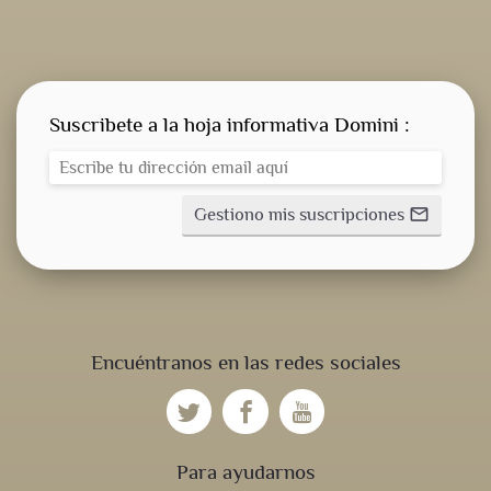
Suscribete a la hoja informativa Domini :
Gestiono mis suscripciones
mail_outline
Encuéntranos en las redes sociales
Para ayudarnos