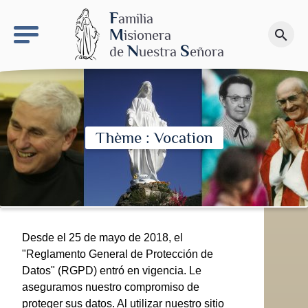
keyboard_arrow_right
El proyecto de Nuestra Señora de las Nieves
F
amilia
M
isionera
search
Haz una donación
N
S
de
uestra
eñora
Thème : Vocation
Desde el 25 de mayo de 2018, el
"Reglamento General de Protección de
Datos" (RGPD) entró en vigencia. Le
aseguramos nuestro compromiso de
proteger sus datos. Al utilizar nuestro sitio