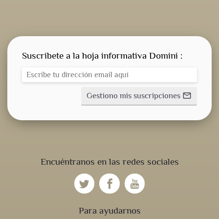
Suscribete a la hoja informativa Domini :
Gestiono mis suscripciones
mail_outline
Encuéntranos en las redes sociales
Para ayudarnos