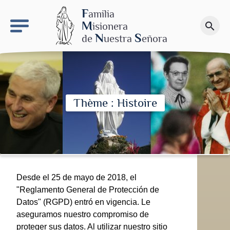
keyboard_arrow_right
El proyecto de Nuestra Señora de las Nieves
F
amilia
M
isionera
search
Haz una donación
N
S
de
uestra
eñora
Thème : Histoire
Desde el 25 de mayo de 2018, el
"Reglamento General de Protección de
Datos" (RGPD) entró en vigencia. Le
aseguramos nuestro compromiso de
proteger sus datos. Al utilizar nuestro sitio