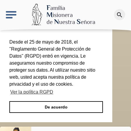
keyboard_arrow_right
El proyecto de Nuestra Señora de las Nieves
F
amilia
M
isionera
search
Haz una donación
N
S
de
uestra
eñora
Desde el 25 de mayo de 2018, el
"Reglamento General de Protección de
Datos" (RGPD) entró en vigencia. Le
aseguramos nuestro compromiso de
proteger sus datos. Al utilizar nuestro sitio
web, usted acepta nuestra política de
privacidad y el uso de cookies.
Ver la política RGPD
De acuerdo