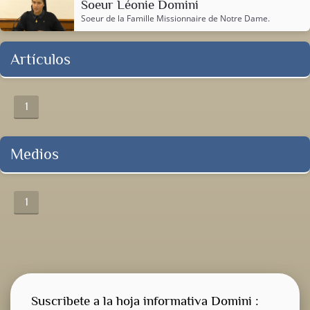
Soeur Léonie Domini
Soeur de la
Famille Missionnaire de Notre Dame
.
Artículos
1
Medios
1
Suscribete a la hoja informativa Domini :