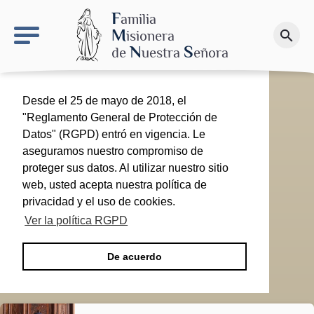
keyboard_arrow_right
El proyecto de Nuestra Señora de las Nieves
F
amilia
M
isionera
search
Haz una donación
N
S
de
uestra
eñora
Desde el 25 de mayo de 2018, el
"Reglamento General de Protección de
Datos" (RGPD) entró en vigencia. Le
aseguramos nuestro compromiso de
proteger sus datos. Al utilizar nuestro sitio
web, usted acepta nuestra política de
privacidad y el uso de cookies.
Ver la política RGPD
De acuerdo