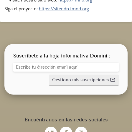
Siga el proyecto:
https://sitendn.fmnd.org
Suscribete a la hoja informativa Domini :
Gestiono mis suscripciones
mail_outline
Encuéntranos en las redes sociales