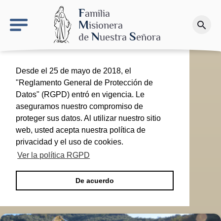
keyboard_arrow_right
El proyecto de Nuestra Señora de las Nieves
F
amilia
M
isionera
search
Haz una donación
N
S
de
uestra
eñora
Desde el 25 de mayo de 2018, el
"Reglamento General de Protección de
Datos" (RGPD) entró en vigencia. Le
aseguramos nuestro compromiso de
proteger sus datos. Al utilizar nuestro sitio
web, usted acepta nuestra política de
privacidad y el uso de cookies.
Ver la política RGPD
De acuerdo