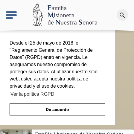
keyboard_arrow_right
El proyecto de Nuestra Señora de las Nieves
F
amilia
M
isionera
search
Haz una donación
N
S
de
uestra
eñora
Desde el 25 de mayo de 2018, el
"Reglamento General de Protección de
Datos" (RGPD) entró en vigencia. Le
aseguramos nuestro compromiso de
proteger sus datos. Al utilizar nuestro sitio
web, usted acepta nuestra política de
privacidad y el uso de cookies.
Ver la política RGPD
De acuerdo