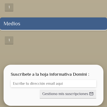
1
Medios
1
Suscribete a la hoja informativa Domini :
Gestiono mis suscripciones
mail_outline