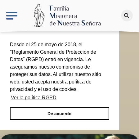
keyboard_arrow_right
El proyecto de Nuestra Señora de las Nieves
F
amilia
M
isionera
search
Haz una donación
N
S
de
uestra
eñora
Desde el 25 de mayo de 2018, el
"Reglamento General de Protección de
Datos" (RGPD) entró en vigencia. Le
aseguramos nuestro compromiso de
proteger sus datos. Al utilizar nuestro sitio
web, usted acepta nuestra política de
privacidad y el uso de cookies.
Ver la política RGPD
De acuerdo